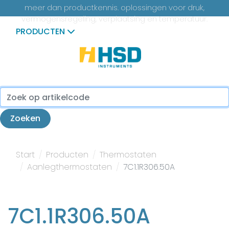
meer dan productkennis. oplossingen voor druk,
vermogensregeling, verplaatsing en temperatuur.
PRODUCTEN
...
Zoeken
Start
Producten
Thermostaten
Aanlegthermostaten
7C1.1R306.50A
7C1.1R306.50A