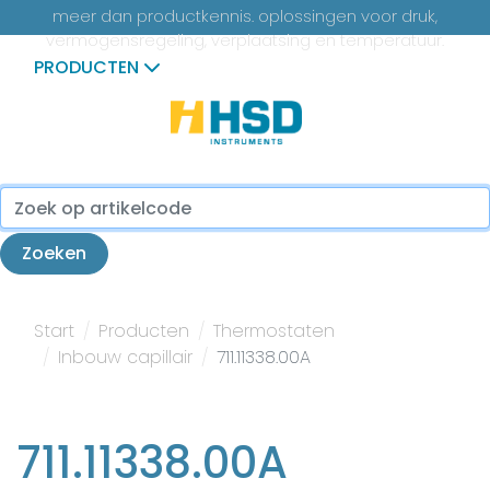
meer dan productkennis. oplossingen voor druk,
vermogensregeling, verplaatsing en temperatuur.
PRODUCTEN
...
Zoeken
Start
Producten
Thermostaten
Inbouw capillair
711.11338.00A
711.11338.00A