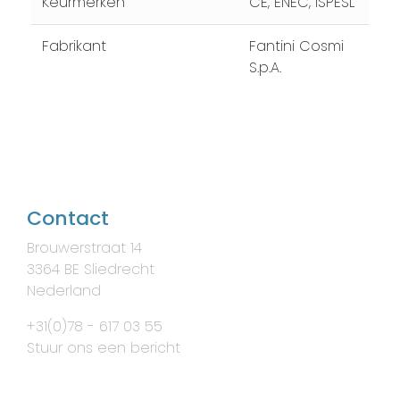
Keurmerken
CE, ENEC, ISPESL
Fabrikant
Fantini Cosmi
S.p.A.
Contact
Brouwerstraat 14
3364 BE Sliedrecht
Nederland
+31(0)78 - 617 03 55
Stuur ons een bericht