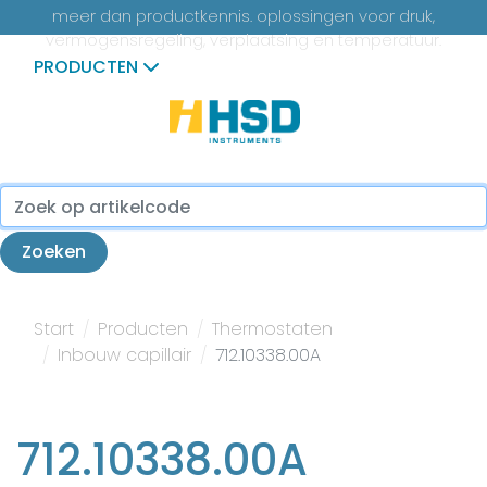
meer dan productkennis. oplossingen voor druk,
vermogensregeling, verplaatsing en temperatuur.
PRODUCTEN
...
Zoeken
Start
Producten
Thermostaten
Inbouw capillair
712.10338.00A
712.10338.00A