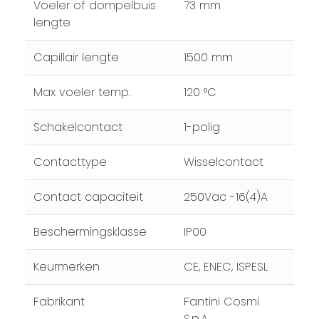
Voeler of dompelbuis
73 mm
lengte
Capillair lengte
1500 mm
Max voeler temp.
120 °C
Schakelcontact
1-polig
Contacttype
Wisselcontact
Contact capaciteit
250Vac -16(4)A
Beschermingsklasse
IP00
Keurmerken
CE, ENEC, ISPESL
Fabrikant
Fantini Cosmi
S.p.A.