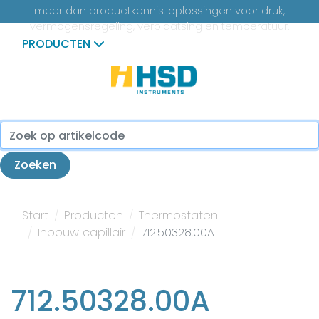
meer dan productkennis. oplossingen voor druk,
vermogensregeling, verplaatsing en temperatuur.
PRODUCTEN
...
Zoeken
Start
Producten
Thermostaten
Inbouw capillair
712.50328.00A
712.50328.00A