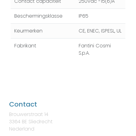
Contact capaciteit
250Vac -15(6)A
Beschermingsklasse
IP65
Keurmerken
CE, ENEC, ISPESL, UL
Fabrikant
Fantini Cosmi
S.p.A.
Contact
Brouwerstraat 14
3364 BE Sliedrecht
Nederland