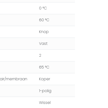
0 °C
60 °C
Knop
Vast
2
65 °C
llair/membraan
Koper
1-polig
Wissel