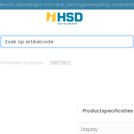
ennis. oplossingen voor druk, vermogensregeling, verplaatsi
...
uimtethermostaten
DBET26/2
Productspecificaties
Display