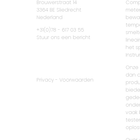
Brouwerstraat 14
Comp
3364 BE Sliedrecht
meten
Nederland
bewa
tempe
+31(0)78 - 617 03 55
smelt
Stuur ons een bericht
lineai
het s
Instr
Onze 
dan a
Privacy
-
Voorwaarden
produ
biede
gede
onder
vaak 
teste
oploss
Over