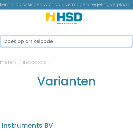
ennis. oplossingen voor druk, vermogensregeling, verplaatsi
...
lmeters
Indicators
Varianten
 Instruments BV