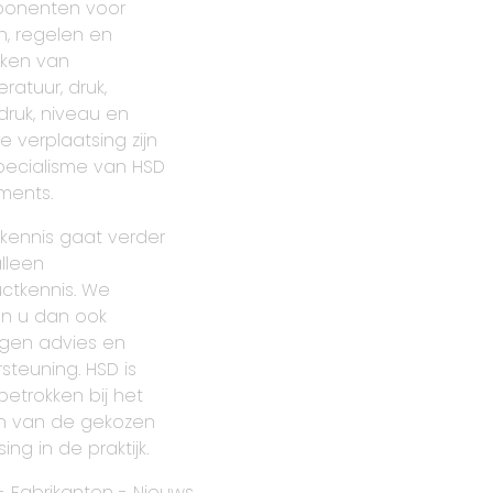
onenten voor
, regelen en
ken van
ratuur, druk,
druk, niveau en
re verplaatsing zijn
pecialisme van HSD
uments.
kennis gaat verder
lleen
ctkennis. We
n u dan ook
gen advies en
steuning. HSD is
betrokken bij het
n van de gekozen
ing in de praktijk.
-
Fabrikanten
-
Nieuws