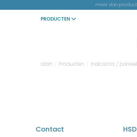
meer dan productk
PRODUCTEN
Start
Producten
Indicators / panee
Contact
HSD