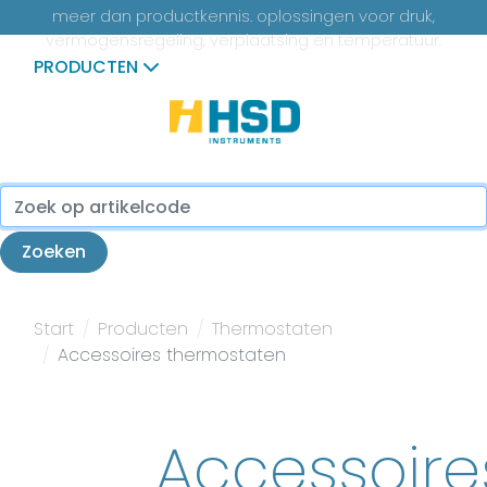
meer dan productkennis. oplossingen voor druk,
vermogensregeling, verplaatsing en temperatuur.
PRODUCTEN
...
Zoeken
Start
Producten
Thermostaten
Accessoires thermostaten
Accessoire