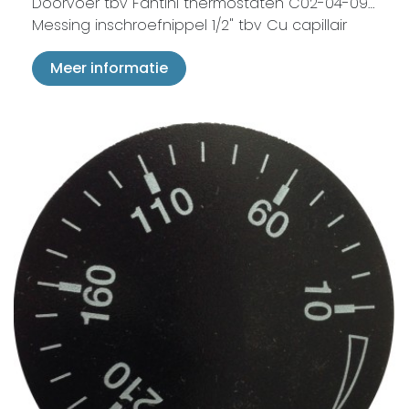
Doorvoer tbv Fantini thermostaten C02-04-09…
Messing inschroefnippel 1/2" tbv Cu capillair
Meer informatie