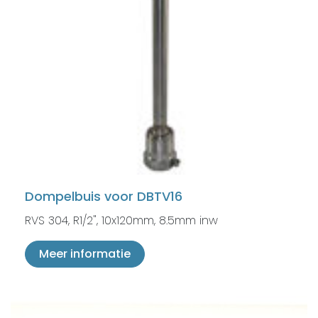
Dompelbuis voor DBTV16
RVS 304, R1/2", 10x120mm, 8.5mm inw
Meer informatie