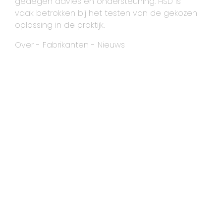
gedegen advies en ondersteuning. HSD is
vaak betrokken bij het testen van de gekozen
oplossing in de praktijk.
Over
-
Fabrikanten
-
Nieuws