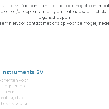
zet van onze fabrikanten maakt het ook mogelijk om maat
oeler- en/of capillair afmetingen, materiaalsoort, schak
eigenschappen.
eem hiervoor contact met ons op voor de mogelijkhede
 Instruments BV
onenten voor
, regelen en
ken van
ratuur, druk,
druk, niveau en