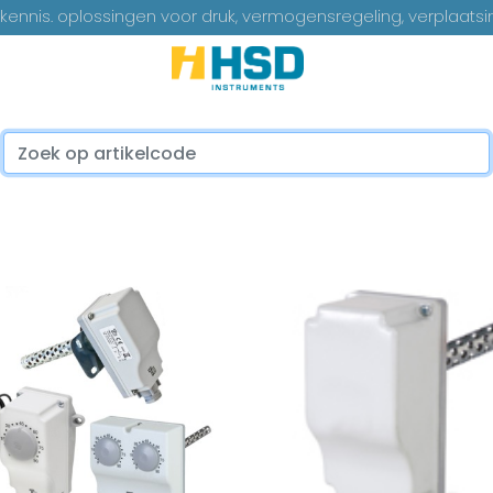
ennis. oplossingen voor druk, vermogensregeling, verplaatsi
...