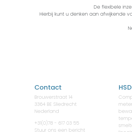
De flexibele in
Hierbij kunt u denken aan afwijkende v
N
Contact
HSD
Brouwerstraat 14
Comp
3364 BE Sliedrecht
meten
Nederland
bewa
tempe
+31(0)78 - 617 03 55
smelt
Stuur ons een bericht