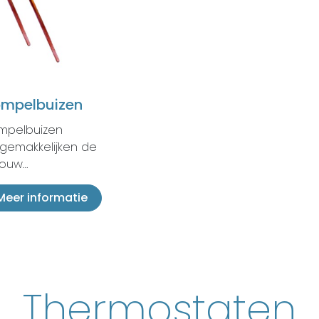
mpelbuizen
mpelbuizen
gemakkelijken de
bouw…
Meer informatie
Thermostaten