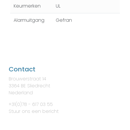
Keurmerken
UL
Alarmuitgang
Gefran
Contact
Brouwerstraat 14
3364 BE Sliedrecht
Nederland
+31(0)78 - 617 03 55
Stuur ons een bericht