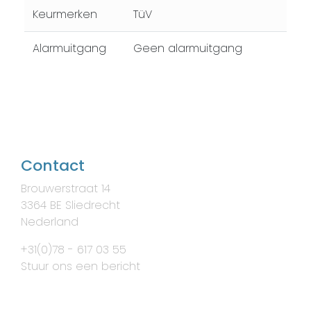
Keurmerken
TüV
Alarmuitgang
Geen alarmuitgang
Contact
Brouwerstraat 14
3364 BE Sliedrecht
Nederland
+31(0)78 - 617 03 55
Stuur ons een bericht