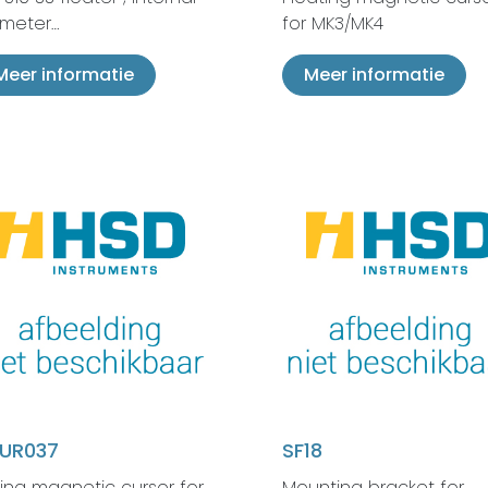
ameter…
for MK3/MK4
Meer informatie
Meer informatie
UR037
SF18
ding magnetic cursor for
Mounting bracket for