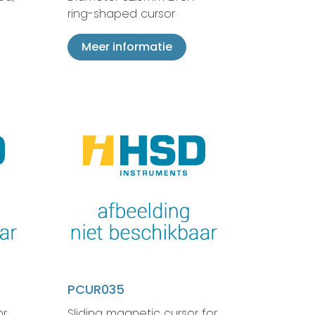
ring-shaped cursor
Meer informatie
PCUR035
or
Sliding magnetic cursor for