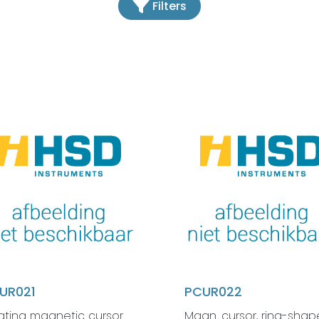
Filters
UR021
PCUR022
ating magnetic cursor
Magn. cursor, ring-shap