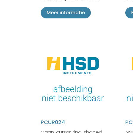
Meer informatie
PCUR024
PC
Magn. cursor, ring-shaped ,
AIS