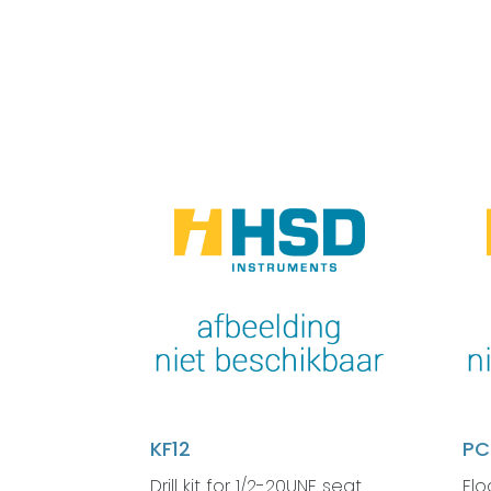
KF12
PC
Drill kit for 1/2-20UNF seat
Flo