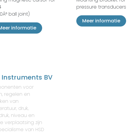
4
pressure transducers
0Â° ball joint)
Meer informatie
Meer informatie
 Instruments BV
onenten voor
, regelen en
ken van
ratuur, druk,
druk, niveau en
re verplaatsing zijn
pecialisme van HSD