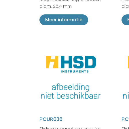
diam. 25,4 mm
di
Meer informatie
PCUR036
PC
Sliding magnetic cursor for
Sli