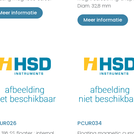
Diam. 32,8 mm
Meer informatie
Meer informatie
UR026
PCUR034
I 316 SS floater ; internal
Floating magnetic curs