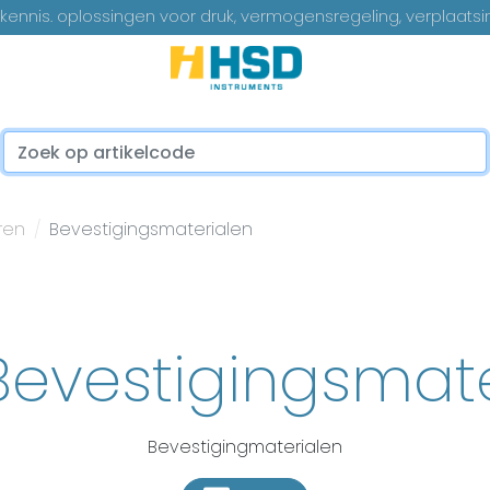
ennis. oplossingen voor druk, vermogensregeling, verplaatsi
...
ren
Bevestigingsmaterialen
Bevestigingsmate
Bevestigingmaterialen