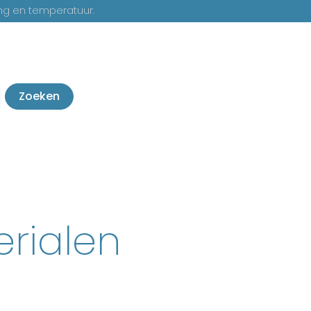
ng en temperatuur.
Zoeken
rialen