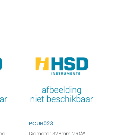
PCUR023
ed,
Diameter 32.8mm 270Â°