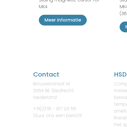
MK4
MK
(36
Meer informatie
Contact
HSD
Brouwerstraat 14
Comp
3364 BE Sliedrecht
meten
Nederland
bewa
tempe
+31(0)78 - 617 03 55
smelt
Stuur ons een bericht
lineai
het s