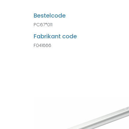
Bestelcode
PC67*011
Fabrikant code
F041666