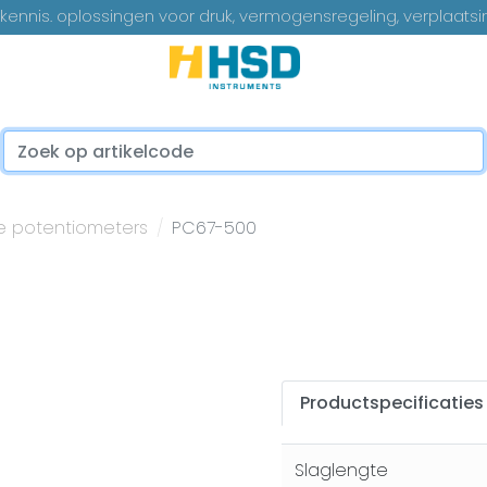
ennis. oplossingen voor druk, vermogensregeling, verplaatsi
...
re potentiometers
PC67-500
Productspecificaties
Slaglengte