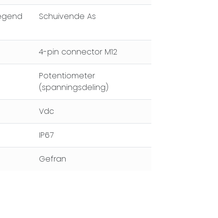
egend
Schuivende As
4-pin connector M12
Potentiometer
(spanningsdeling)
Vdc
IP67
Gefran