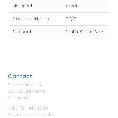
Materiaal
Koper
Procesaansluiting
G 1/2"
Fabrikant
Fantini Cosmi S.p.A.
Contact
Brouwerstraat 14
3364 BE Sliedrecht
Nederland
+31(0)78 - 617 03 55
Stuur ons een bericht