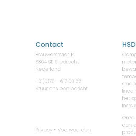
Contact
HSD
Brouwerstraat 14
Comp
3364 BE Sliedrecht
meten
Nederland
bewa
tempe
+31(0)78 - 617 03 55
smelt
Stuur ons een bericht
lineai
het s
Instr
Onze 
dan a
Privacy
-
Voorwaarden
produ