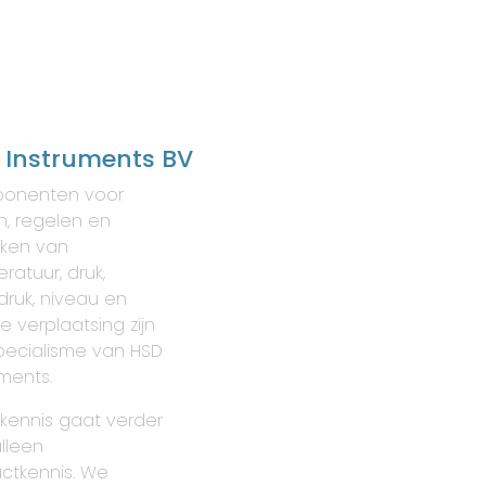
 Instruments BV
onenten voor
, regelen en
ken van
ratuur, druk,
druk, niveau en
re verplaatsing zijn
pecialisme van HSD
uments.
kennis gaat verder
lleen
ctkennis. We