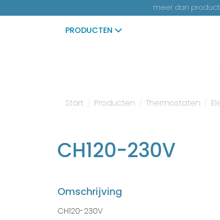
meer dan productk
PRODUCTEN
Start
Producten
Thermostaten
El
CH120-230V
Omschrijving
CH120-230V