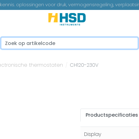
ennis. oplossingen voor druk, vermogensregeling, verplaatsi
...
ectronische thermostaten
CH120-230V
Productspecificaties
Display