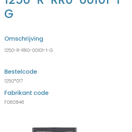
G
Omschrijving
1250-R-RR0-00101-1-G
Bestelcode
1250*017
Fabrikant code
F060846