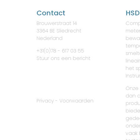
Contact
HSD
Brouwerstraat 14
Comp
3364 BE Sliedrecht
meten
Nederland
bewa
tempe
+31(0)78 - 617 03 55
smelt
Stuur ons een bericht
lineai
het s
Instr
Onze 
dan a
Privacy
-
Voorwaarden
produ
biede
gede
onder
vaak 