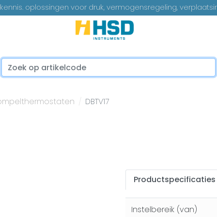
ennis. oplossingen voor druk, vermogensregeling, verplaatsi
...
ompelthermostaten
DBTV17
Productspecificaties
Instelbereik (van)