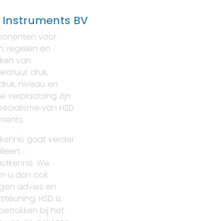
 Instruments BV
onenten voor
, regelen en
ken van
ratuur, druk,
druk, niveau en
re verplaatsing zijn
pecialisme van HSD
uments.
kennis gaat verder
lleen
ctkennis. We
n u dan ook
gen advies en
steuning. HSD is
betrokken bij het