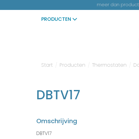
meer dan productk
PRODUCTEN
Start
Producten
Thermostaten
D
DBTV17
Omschrijving
DBTV17