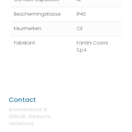
Beschermingsklasse
IP40
Keurmerken
CE
Fabrikant
Fantini Cosmi
S.p.A
Contact
Brouwerstraat 14
3364 BE Sliedrecht
Nederland