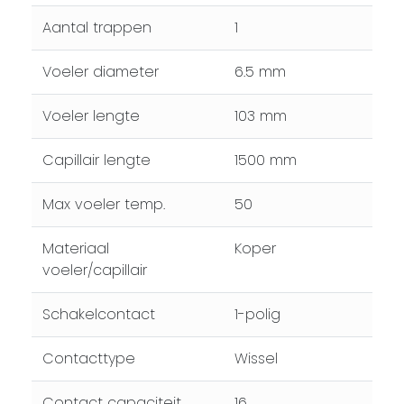
Aantal trappen
1
Voeler diameter
6.5 mm
Voeler lengte
103 mm
Capillair lengte
1500 mm
Max voeler temp.
50
Materiaal
Koper
voeler/capillair
Schakelcontact
1-polig
Contacttype
Wissel
Contact capaciteit
16