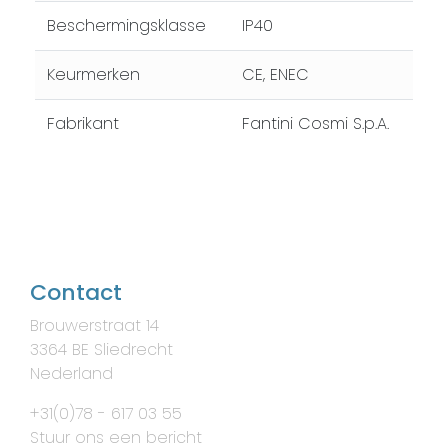
Beschermingsklasse
IP40
Keurmerken
CE, ENEC
Fabrikant
Fantini Cosmi S.p.A.
Contact
Brouwerstraat 14
3364 BE Sliedrecht
Nederland
+31(0)78 - 617 03 55
Stuur ons een bericht