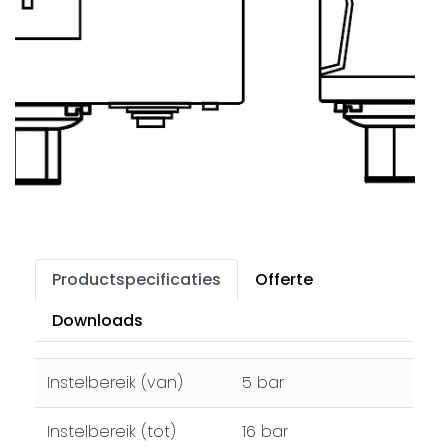
Productspecificaties
Offerte
Downloads
Instelbereik (van)
5 bar
Instelbereik (tot)
16 bar