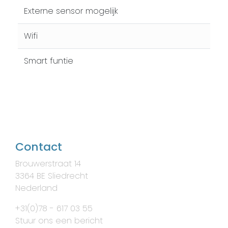
Externe sensor mogelijk
Wifi
Smart funtie
Contact
Brouwerstraat 14
3364 BE Sliedrecht
Nederland
+31(0)78 - 617 03 55
Stuur ons een bericht